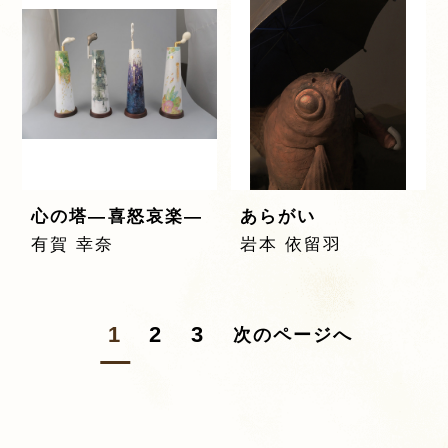
心の塔―喜怒哀楽―
あらがい
有賀 幸奈
岩本 依留羽
1
2
3
次のページへ