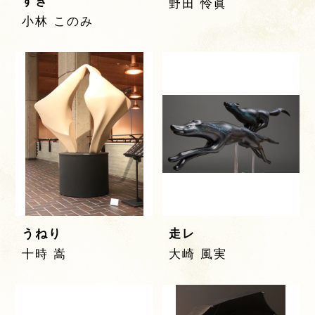
すき
野田 怜眞
小林 このみ
うねり
走レ
十時 嵩
大崎 風実