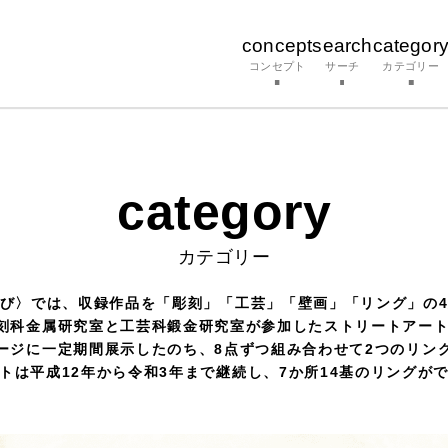
concept
search
categor
コンセプト
サーチ
カテゴリー
category
カテゴリー
び〉では、収録作品を「彫刻」「工芸」「壁画」「リング」の
刻科金属研究室と工芸科鍛金研究室が参加したストリートアート
ージに一定期間展示したのち、8点ずつ組み合わせて2つのリン
トは平成12年から令和3年まで継続し、7か所14基のリングが