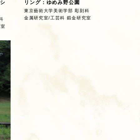
シ
リング：ゆめみ野公園
東京藝術大学美術学部 彫刻科
金属研究室/工芸科 鍛金研究室
科
究室