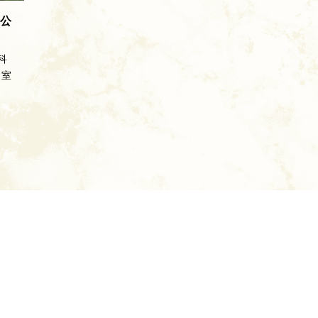
公
科
究室