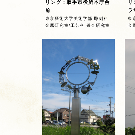
リング：取手市役所本庁舎
リ
前
ラ
東京藝術大学美術学部 彫刻科
東
金属研究室/工芸科 鍛金研究室
金