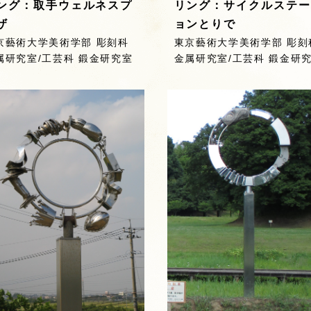
ング：取手ウェルネスプ
リング：サイクルステー
ザ
ョンとりで
京藝術大学美術学部 彫刻科
東京藝術大学美術学部 彫刻
属研究室/工芸科 鍛金研究室
金属研究室/工芸科 鍛金研