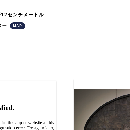
奥行12センチメートル
ター
MAP