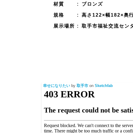
材質
:
ブロンズ
規格
:
高さ122×幅182×
展示場所
:
取手市福祉交流セン
幸せになりたい
by
取手市
on
Sketchfab