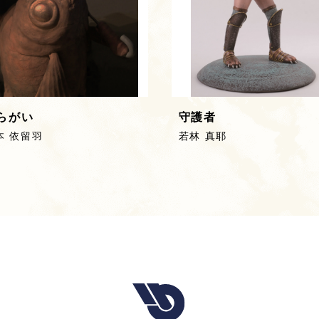
らがい
守護者
本 依留羽
若林 真耶