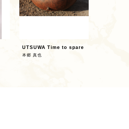
UTSUWA Time to spare
本郷 真也