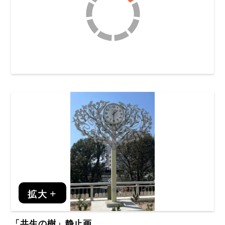
拡大
「共生の樹」静止画