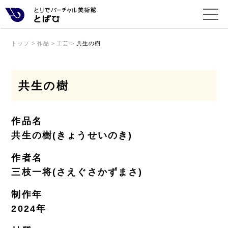
トップ
>
作品
>
工芸
>
共生の樹
共生の樹
作品名
共生の樹(きょうせいのき)
作者名
三枝一将(さえぐさかずまさ)
制作年
2024年