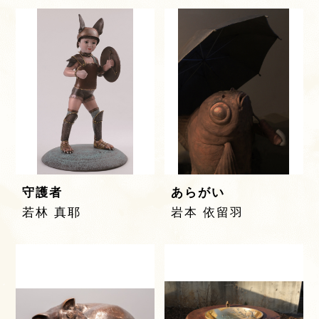
守護者
あらがい
若林 真耶
岩本 依留羽