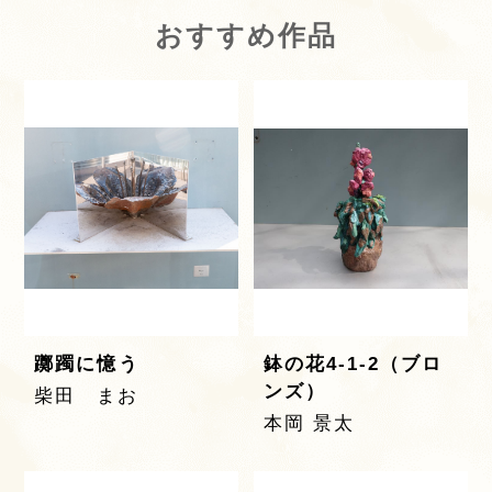
おすすめ作品
躑躅に憶う
鉢の花4-1-2（ブロ
ンズ）
柴田 まお
本岡 景太