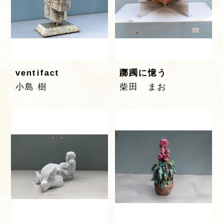
ventifact
躑躅に憶う
小島 樹
柴田 まお