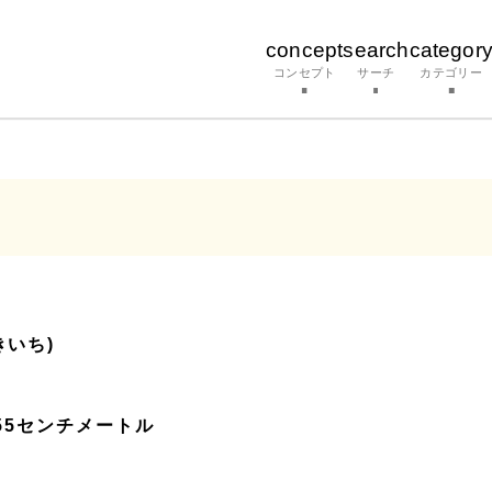
concept
search
categor
コンセプト
サーチ
カテゴリー
きいち)
行55センチメートル