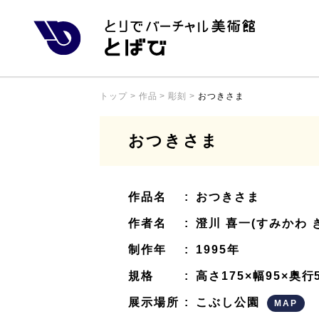
トップ
>
作品
>
彫刻
>
おつきさま
おつきさま
作品名
:
おつきさま
作者名
:
澄川 喜一(すみかわ 
制作年
:
1995年
規格
:
高さ175×幅95×奥
展示場所
:
こぶし公園
MAP