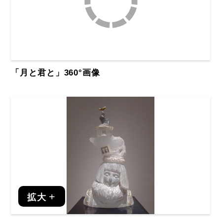
「月と君と」360°画像
拡大