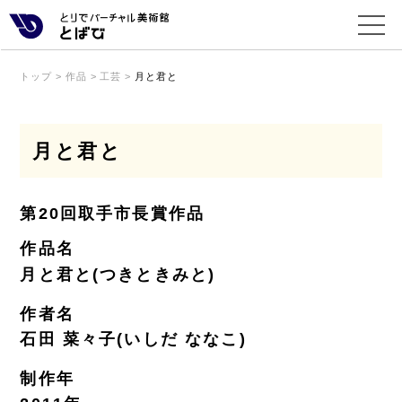
トップ
>
作品
>
工芸
>
月と君と
月と君と
第20回取手市長賞作品
作品名
月と君と(つきときみと)
作者名
石田 菜々子(いしだ ななこ)
制作年