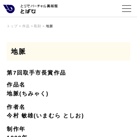
トップ
>
作品
>
彫刻
>
地脈
地脈
第7回取手市長賞作品
作品名
地脈(ちみゃく)
作者名
今村 敏雄(いまむら としお)
制作年