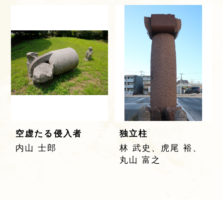
空虚たる侵入者
独立柱
内山 士郎
林 武史、虎尾 裕、
丸山 富之